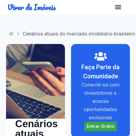
Cenários atuais do mercado imobiliário brasileiro
Faça Parte da
Comunidade
Conecte-se com
investidores e
acesse
oportunidades
exclusivas
Cenários
Entrar Grátis
atuais