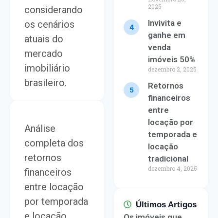
2025
considerando
Invivita e
os cenários
ganhe em
atuais do
venda
mercado
imóveis 50%
imobiliário
dezembro 2, 2025
brasileiro.
Retornos
financeiros
entre
locação por
Análise
temporada e
completa dos
locação
retornos
tradicional
dezembro 4, 2025
financeiros
entre locação
por temporada
Últimos Artigos
e locação
Os imóveis que